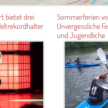
Bild
n TrendSport-Angebot um
Sechs Wochen Sommerferien 
ußball-Workshops haben
für viele Eltern gleichzeiti
die Möglichkeit, gemeinsam
Damit die Ferien zu einer Ze
ed „Mo“ Jamal spektakuläre
und unvergesslicher Erlebn