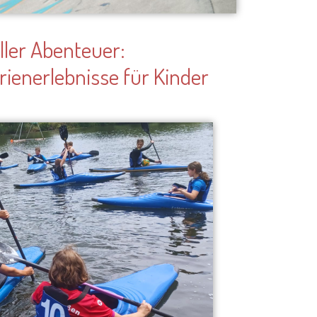
– für Kinder die schönste Zeit des Jahres,
g eine organisatorische Herausforderung.
it toller Aktivitäten, neuer Freundschaften
isse werden, hat TrendSport Mülheim auch