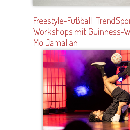
Bild
Der Mülheimer SportService erweitert sei
eine weitere Sportart: In drei Freestyle-F
fußballbegeisterte Kinder und Jugendliche 
mit dem Guinness-Weltrekordhalter Moham