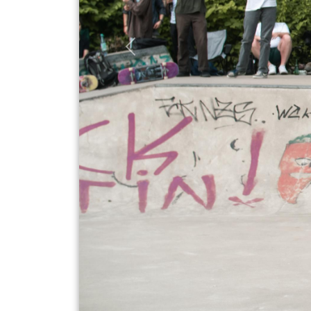
Freestyle-Fußball: TrendSpor
Workshops mit Guinness-We
Mo Jamal an