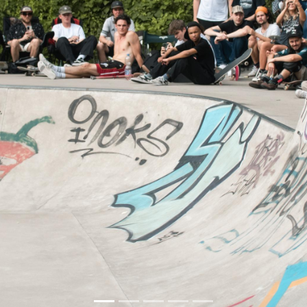
t bietet drei
Sommerferien vol
ltrekordhalter
Unvergessliche Fe
und Jugendliche